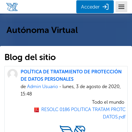
Salta al contenido principal
Acceder
Autónoma Virtual
Blog del sitio
POLÍTICA DE TRATAMIENTO DE PROTECCIÓN
DE DATOS PERSONALES
de
Admin Usuario
- lunes, 3 de agosto de 2020,
15:48
Todo el mundo
RESOLC 0186 POLITICA TRATAM PROTC
DATOS.pdf