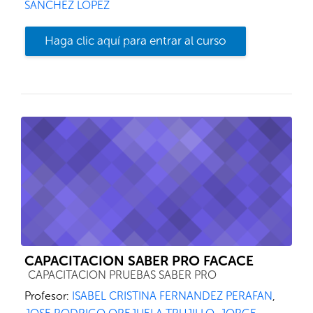
SANCHEZ LOPEZ
Haga clic aquí para entrar al curso
CAPACITACION SABER PRO FACACE
Categoría de cursos
CAPACITACION PRUEBAS SABER PRO
Profesor:
ISABEL CRISTINA FERNANDEZ PERAFAN
,