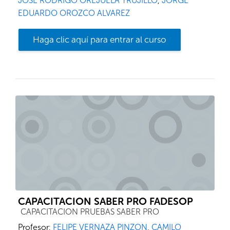
JOSE RODRIGO OREJUELA TRUJILLO
,
JORGE
EDUARDO OROZCO ALVAREZ
Haga clic aquí para entrar al curso
CAPACITACION SABER PRO FADESOP
Categoría de cursos
CAPACITACION PRUEBAS SABER PRO
Profesor:
FELIPE VERNAZA PINZON
,
CAMILO