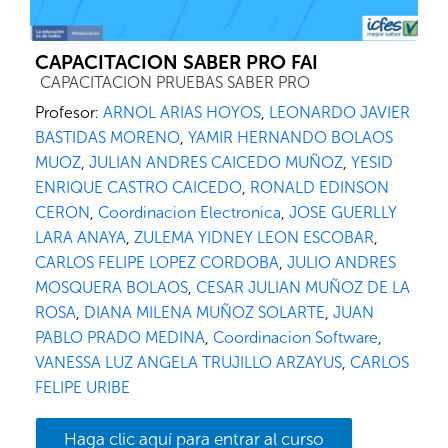
CAPACITACION SABER PRO FAI
Categoría de cursos
CAPACITACION PRUEBAS SABER PRO
Profesor:
ARNOL ARIAS HOYOS
,
LEONARDO JAVIER
BASTIDAS MORENO
,
YAMIR HERNANDO BOLAOS
MUOZ
,
JULIAN ANDRES CAICEDO MUÑOZ
,
YESID
ENRIQUE CASTRO CAICEDO
,
RONALD EDINSON
CERON
,
Coordinacion Electronica
,
JOSE GUERLLY
LARA ANAYA
,
ZULEMA YIDNEY LEON ESCOBAR
,
CARLOS FELIPE LOPEZ CORDOBA
,
JULIO ANDRES
MOSQUERA BOLAOS
,
CESAR JULIAN MUÑOZ DE LA
ROSA
,
DIANA MILENA MUÑOZ SOLARTE
,
JUAN
PABLO PRADO MEDINA
,
Coordinacion Software
,
VANESSA LUZ ANGELA TRUJILLO ARZAYUS
,
CARLOS
FELIPE URIBE
Haga clic aquí para entrar al curso