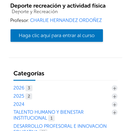
Deporte recreación y actividad física
Categoría de cursos
Deporte y Recreación
Profesor:
CHARLIE HERNANDEZ ORDOÑEZ
Haga clic aquí para entrar al curso
Categorías
+
2026
3
+
2025
2
+
2024
+
TALENTO HUMANO Y BIENESTAR
INSTITUCIONAL
1
DESARROLLO PROFESORAL E INNOVACIÓN