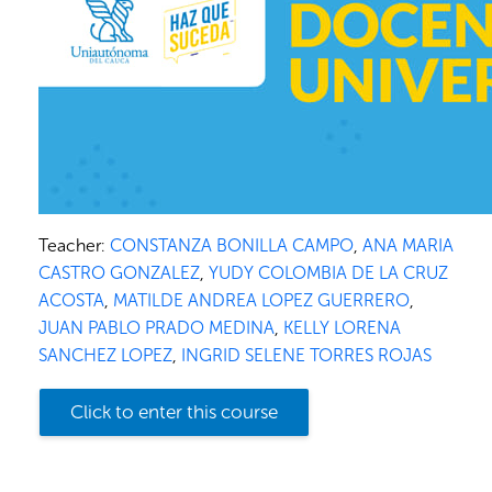
Teacher:
CONSTANZA BONILLA CAMPO
,
ANA MARIA
CASTRO GONZALEZ
,
YUDY COLOMBIA DE LA CRUZ
ACOSTA
,
MATILDE ANDREA LOPEZ GUERRERO
,
JUAN PABLO PRADO MEDINA
,
KELLY LORENA
SANCHEZ LOPEZ
,
INGRID SELENE TORRES ROJAS
Click to enter this course