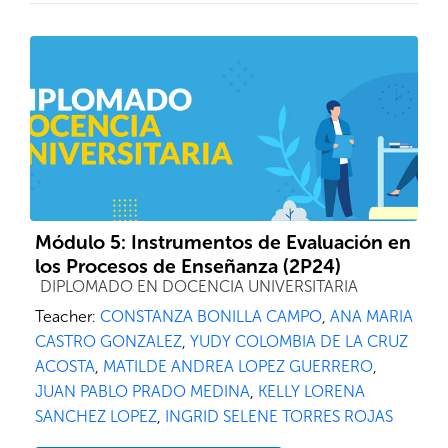
Módulo 5: Instrumentos de Evaluación en
los Procesos de Enseñanza (2P24)
Course category
DIPLOMADO EN DOCENCIA UNIVERSITARIA
Teacher:
CONSTANZA BONILLA CAMPO
,
ANA MARIA
CASTRO GONZALEZ
,
YUDY COLOMBIA DE LA CRUZ
ACOSTA
,
MATILDE ANDREA LOPEZ GUERRERO
,
JUAN PABLO PRADO MEDINA
,
KELLY LORENA
SANCHEZ LOPEZ
,
INGRID SELENE TORRES ROJAS