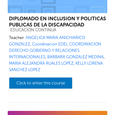
DIPLOMADO EN INCLUSION Y POLITICAS
PUBLICAS DE LA DISCAPACIDAD
Course category
EDUCACION CONTINUA
Teacher:
ANGELICA MARIA ANICHIARICO
GONZALEZ
,
Coordinacion EDEI
,
COORDINACIÓN
DERECHO GOBIERNO Y RELACIONES
INTERNACIONALES
,
BARBARA GONZALEZ MEDINA
,
MARIA ALEJANDRA RUALES LOPEZ
,
KELLY LORENA
SANCHEZ LOPEZ
Click to enter this course