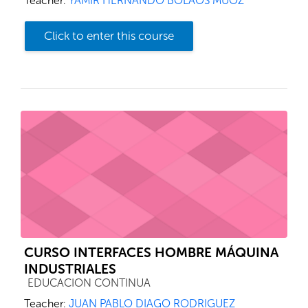
Teacher:
YAMIR HERNANDO BOLAOS MUOZ
Click to enter this course
CURSO INTERFACES HOMBRE MÁQUINA
INDUSTRIALES
Course category
EDUCACION CONTINUA
Teacher:
JUAN PABLO DIAGO RODRIGUEZ