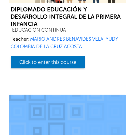
DIPLOMADO EDUCACIÓN Y
DESARROLLO INTEGRAL DE LA PRIMERA
INFANCIA
Course category
EDUCACION CONTINUA
Teacher:
MARIO ANDRES BENAVIDES VELA
,
YUDY
COLOMBIA DE LA CRUZ ACOSTA
Click to enter this course