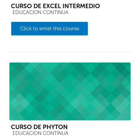
CURSO DE EXCEL INTERMEDIO
Course category
EDUCACION CONTINUA
Click to enter this course
CURSO DE PHYTON
Course category
EDUCACION CONTINUA