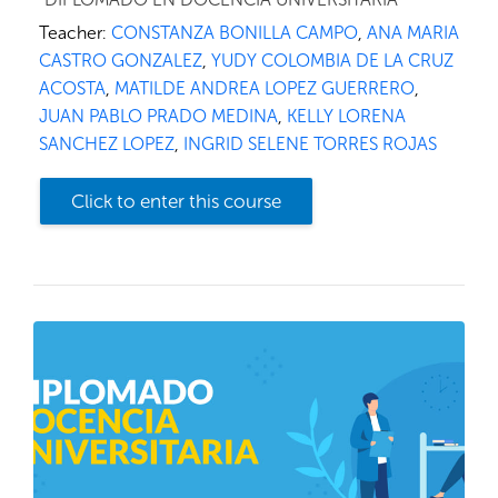
Teacher:
CONSTANZA BONILLA CAMPO
,
ANA MARIA
CASTRO GONZALEZ
,
YUDY COLOMBIA DE LA CRUZ
ACOSTA
,
MATILDE ANDREA LOPEZ GUERRERO
,
JUAN PABLO PRADO MEDINA
,
KELLY LORENA
SANCHEZ LOPEZ
,
INGRID SELENE TORRES ROJAS
Click to enter this course