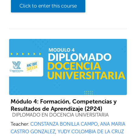
Click to enter this course
Módulo 4: Formación, Competencias y
Resultados de Aprendizaje (2P24)
Course category
DIPLOMADO EN DOCENCIA UNIVERSITARIA
Teacher:
CONSTANZA BONILLA CAMPO
,
ANA MARIA
CASTRO GONZALEZ
,
YUDY COLOMBIA DE LA CRUZ